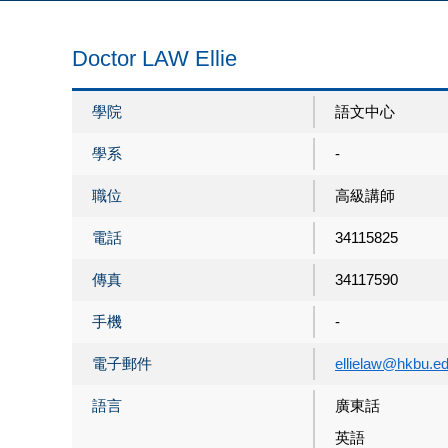
Doctor LAW Ellie
學院
語文中心
學系
-
職位
高級講師
電話
34115825
傳真
34117590
手機
-
電子郵件
ellielaw@hkbu.e
語言
廣東話
英語