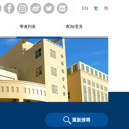
EN
繁
简
學者列表
查詢/意見
重新搜尋