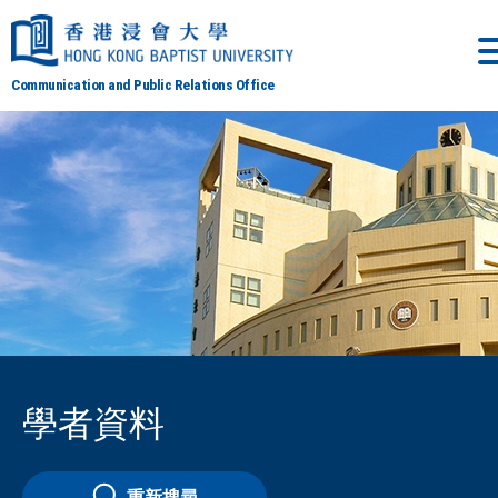
Communication and Public Relations Office
學者資料
重新搜尋