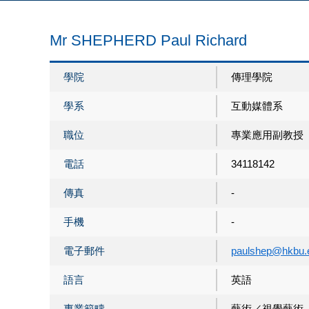
Mr SHEPHERD Paul Richard
學院
傳理學院
學系
互動媒體系
職位
專業應用副教授
電話
34118142
傳真
-
手機
-
電子郵件
paulshep@hkbu.
語言
英語
專業範疇
藝術／視覺藝術