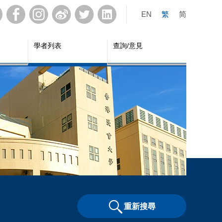
EN
繁
简
學者列表
查詢/意見
重新搜尋