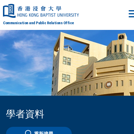
Communication and Public Relations Office
學者資料
重新搜尋