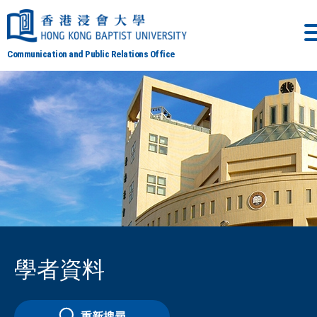
Communication and Public Relations Office
學者資料
重新搜尋