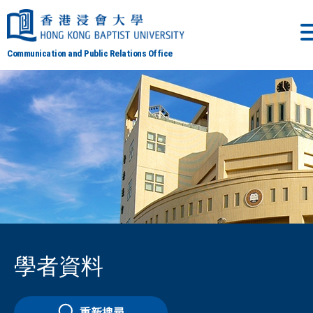
Communication and Public Relations Office
學者資料
重新搜尋