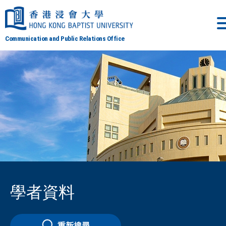
Communication and Public Relations Office
學者資料
重新搜尋