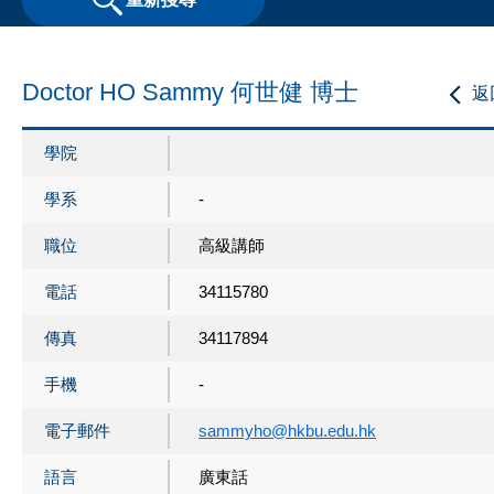
Doctor HO Sammy 何世健 博士
返
學院
學系
-
職位
高級講師
電話
34115780
傳真
34117894
手機
-
電子郵件
sammyho@hkbu.edu.hk
語言
廣東話