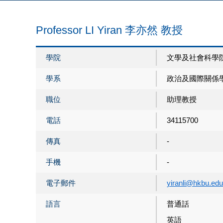
Professor LI Yiran 李亦然 教授
學院
文學及社會科學
學系
政治及國際關係
職位
助理教授
電話
34115700
傳真
-
手機
-
電子郵件
yiranli@hkbu.edu
語言
普通話
英語