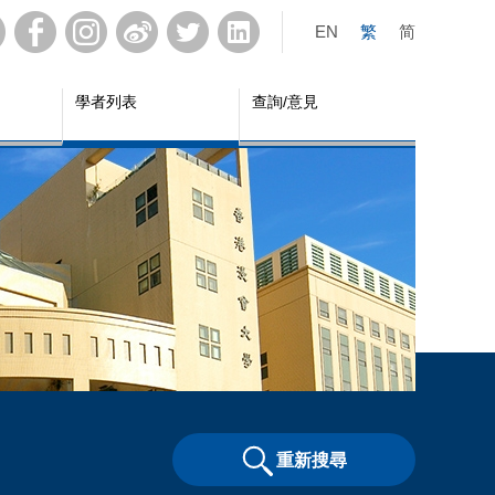
EN
繁
简
學者列表
查詢/意見
重新搜尋