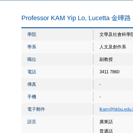
Professor KAM Yip Lo, Lucetta 金曄
學院
文學及社會科學
學系
人文及創作系
職位
副教授
電話
3411 7860
傳真
-
手機
-
電子郵件
lkam@hkbu.edu.
語言
廣東話
普通話