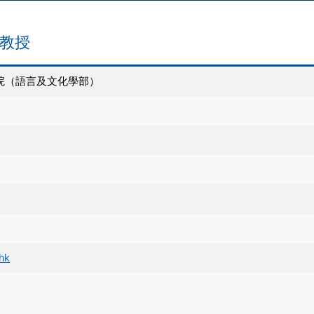
路 教授
院（語言及文化學部）
hk