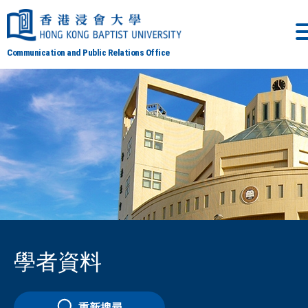
Communication and Public Relations Office
學者資料
重新搜尋