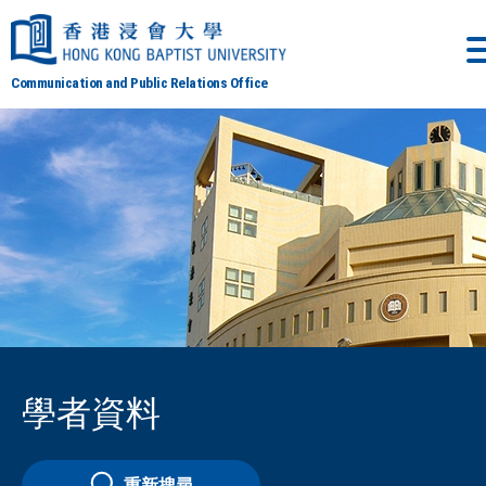
Communication and Public Relations Office
學者資料
重新搜尋