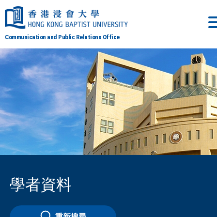
Communication and Public Relations Office
學者資料
重新搜尋