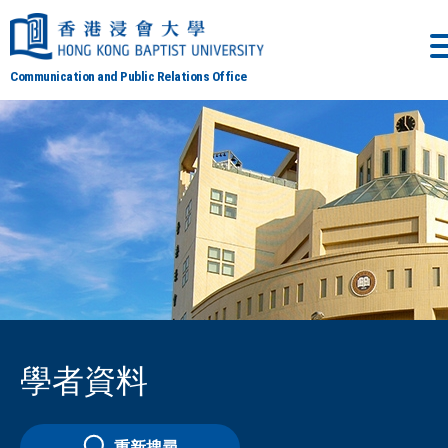
Communication and Public Relations Office
學者資料
重新搜尋