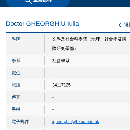
Doctor GHEORGHIU Iulia
返
學院
文學及社會科學院（地理、社會學及國
際研究學部）
學系
社會學系
職位
-
電話
34117125
傳真
-
手機
-
電子郵件
igheorghiu@hkbu.edu.hk