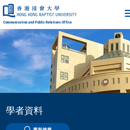
Communication and Public Relations Office
學者資料
重新搜尋