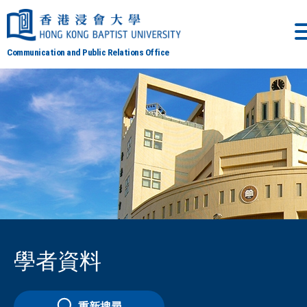
Communication and Public Relations Office
學者資料
重新搜尋