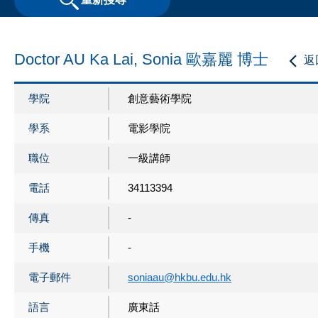
Doctor AU Ka Lai, Sonia 歐嘉麗 博士
返
學院
創意藝術學院
學系
電影學院
職位
一級講師
電話
34113394
傳真
-
手機
-
電子郵件
soniaau@hkbu.edu.hk
語言
廣東話