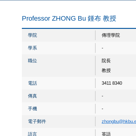
Professor ZHONG Bu 鍾布 教授
學院
傳理學院
學系
-
職位
院長
教授
電話
3411 8340
傳真
-
手機
-
電子郵件
zhongbu@hkbu.e
語言
英語