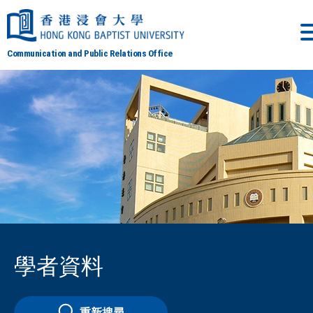
Communication and Public Relations Office
學者資料
重新搜尋