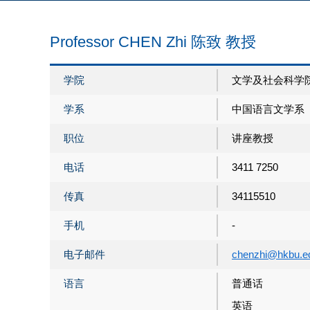
Professor CHEN Zhi 陈致 教授
学院
文学及社会科学
学系
中国语言文学系
职位
讲座教授
电话
3411 7250
传真
34115510
手机
-
电子邮件
chenzhi@hkbu.e
语言
普通话
英语