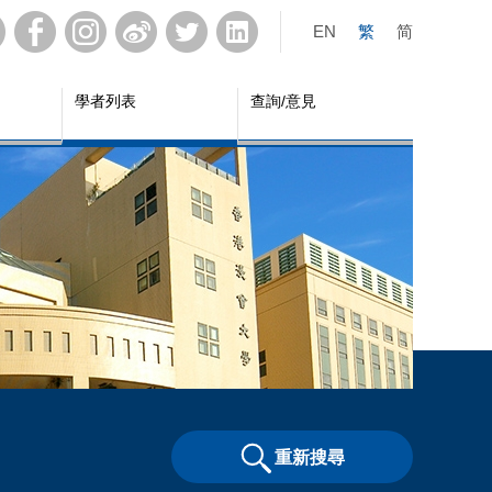
EN
繁
简
學者列表
查詢/意見
重新搜尋