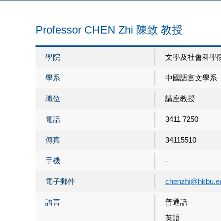
Professor CHEN Zhi 陳致 教授
學院
文學及社會科學
學系
中國語言文學系
職位
講座教授
電話
3411 7250
傳真
34115510
手機
-
電子郵件
chenzhi@hkbu.e
語言
普通話
英語