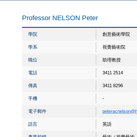
Professor NELSON Peter
學院
創意藝術學院
學系
視覺藝術院
職位
助理教授
電話
3411 2514
傳真
3411 8296
手機
-
電子郵件
peteracnelson@h
語言
英語
專業範疇
藝術／視覺藝術