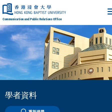
Communication and Public Relations Office
學者資料
重新搜尋