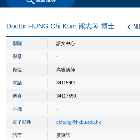
Doctor HUNG Chi Kum 熊志琴 博士
返
學院
語文中心
學系
-
職位
高級講師
電話
34115901
傳真
34117590
手機
-
電子郵件
ckhung@hkbu.edu.hk
語言
廣東話