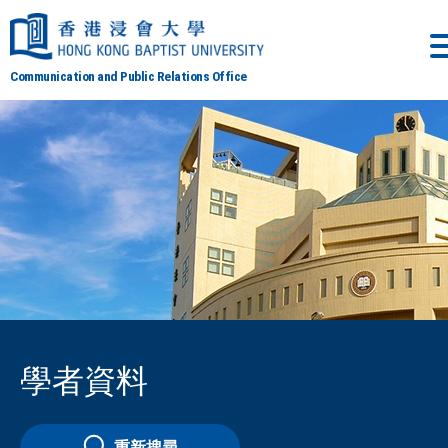
Communication and Public Relations Office
學者資料
重新搜尋