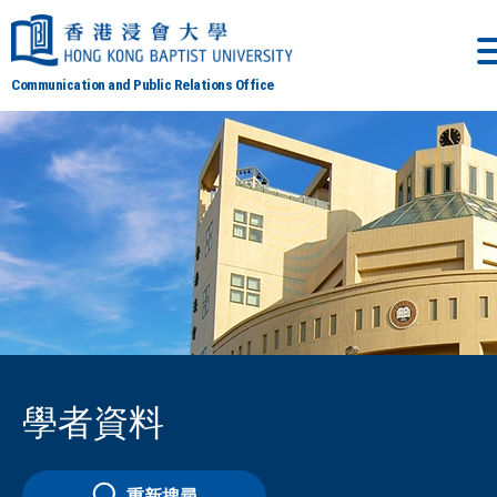
Communication and Public Relations Office
學者資料
重新搜尋